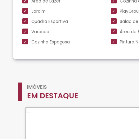
Área de Lazer
Cozinha 
Jardim
PlayGro
Quadra Esportiva
Salão de
Varanda
Área de 
Cozinha Espaçosa
Pintura 
IMÓVEIS
EM DESTAQUE