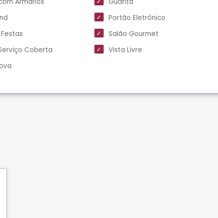
com Armários
Guarita
und
Portão Eletrônico
 Festas
Salão Gourmet
Serviço Coberta
Vista Livre
Nova