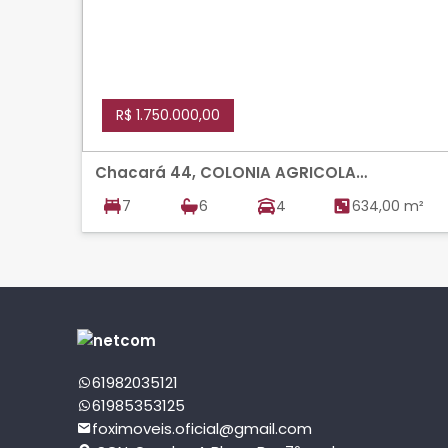
R$ 1.750.000,00
Chacará 44, COLONIA AGRICOLA
SAMAMBAIA, VICENTE PIRES
7
6
4
634,00 m²
61982035121
61985353125
foximoveis.oficial@gmail.com