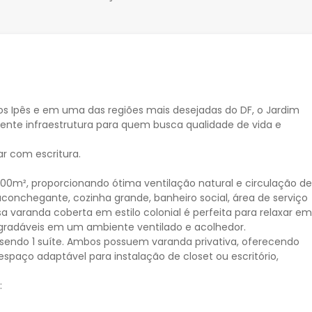
s Ipês e em uma das regiões mais desejadas do DF, o Jardim
lente infraestrutura para quem busca qualidade de vida e
r com escritura.
200m², proporcionando ótima ventilação natural e circulação de
aconchegante, cozinha grande, banheiro social, área de serviço
sa varanda coberta em estilo colonial é perfeita para relaxar em
gradáveis em um ambiente ventilado e acolhedor.
 sendo 1 suíte. Ambos possuem varanda privativa, oferecendo
espaço adaptável para instalação de closet ou escritório,
: