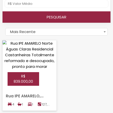
PESQUISAR
Mais Recente
R$
839.000,00
Rua IPE AMARELO,
NORTE, AGUAS CLARAS
4
1
1
127,00
m²