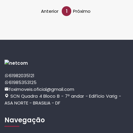
Anterior
1
Próximo
61982035121
61985353125
foximoveis.oficial@gmail.com
SCN Quadra 4 Bloco B - 7º andar - Edifício Varig -
ASA NORTE - BRASILIA - DF
Navegação