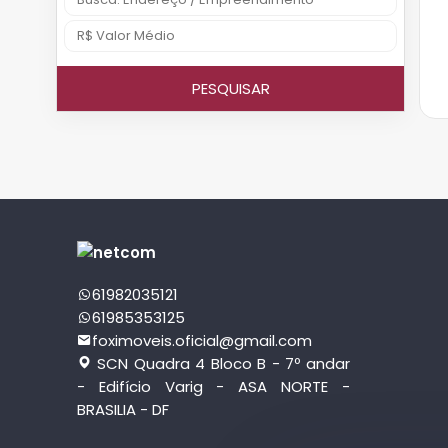
PESQUISAR
61982035121
61985353125
foximoveis.oficial@gmail.com
SCN Quadra 4 Bloco B - 7º andar
- Edifício Varig - ASA NORTE -
BRASILIA - DF