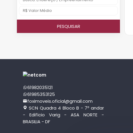
PESQUISAR
61982035121
61985353125
foximoveis.oficial@gmail.com
SCN Quadra 4 Bloco B - 7º andar
- Edifício Varig - ASA NORTE -
BRASILIA - DF