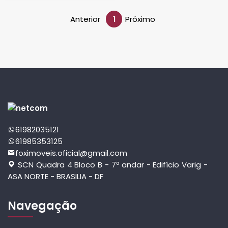
Anterior
1
Próximo
61982035121
61985353125
foximoveis.oficial@gmail.com
SCN Quadra 4 Bloco B - 7º andar - Edifício Varig -
ASA NORTE - BRASILIA - DF
Navegação