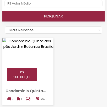
PESQUISAR
Mais Recente
R$
460.000,00
Condomínio Quinta
dos Ipês, JARDIM
2
1
1
179,00
BOTANICO, BRASILIA
m²