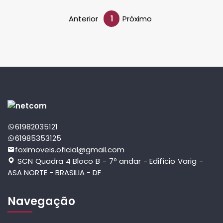
Anterior
1
Próximo
61982035121
61985353125
foximoveis.oficial@gmail.com
SCN Quadra 4 Bloco B - 7º andar - Edifício Varig -
ASA NORTE - BRASILIA - DF
Navegação