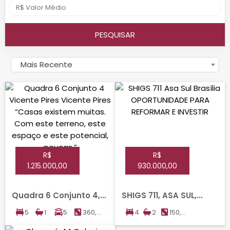
PESQUISAR
Mais Recente
R$
R$
1.215.000,00
930.000,00
Quadra 6 Conjunto 4,
SHIGS 711, ASA SUL,
VICENTE PIRES, VICENTE
BRASILIA
5
1
5
360,00
4
2
150,00
PIRES
m²
m²